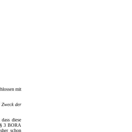
hlossen mit
m Zweck der
 dass diese
es § 3 BORA
isher schon