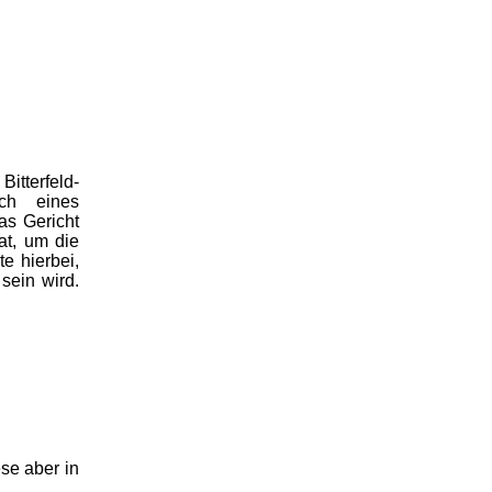
itterfeld-
ich eines
as Gericht
at, um die
e hierbei,
sein wird.
se aber in