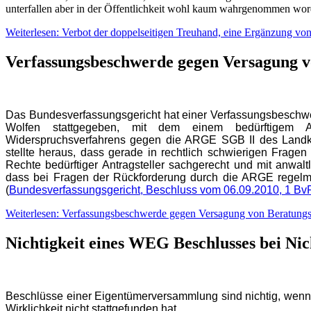
unterfallen aber in der Öffentlichkeit wohl kaum wahrgenommen wor
Weiterlesen: Verbot der doppelseitigen Treuhand, eine Ergänzung 
Verfassungsbeschwerde gegen Versagung v
Das Bundesverfassungsgericht hat einer Verfassungsbeschwer
Wolfen stattgegeben, mit dem einem bedürftigem An
Widerspruchsverfahrens gegen die ARGE SGB II des Landkrei
stellte heraus, dass gerade in rechtlich schwierigen Fragen
Rechte bedürftiger Antragsteller sachgerecht und mit anwaltl
dass bei Fragen der Rückforderung durch die ARGE regelmä
(
Bundesverfassungsgericht, Beschluss vom 06.09.2010, 1 Bv
Weiterlesen: Verfassungsbeschwerde gegen Versagung von Beratungs
Nichtigkeit eines WEG Beschlusses bei N
Beschlüsse einer Eigentümerversammlung sind nichtig, wenn d
Wirklichkeit nicht stattgefunden hat.