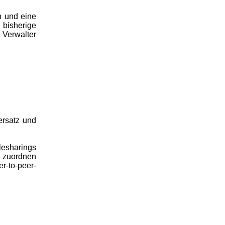
n und eine
bisherige
 Verwalter
ersatz und
lesharings
e zuordnen
r-to-peer-