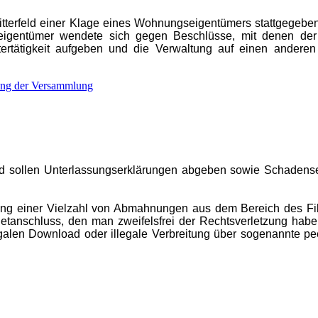
itterfeld einer Klage eines Wohnungseigentümers stattgegebe
eigentümer wendete sich gegen Beschlüsse, mit denen der 
ertätigkeit aufgeben und die Verwaltung auf einen anderen
rung der Versammlung
d sollen Unterlassungserklärungen abgeben sowie Schadens
dung einer Vielzahl von Abmahnungen aus dem Bereich des Fi
netanschluss, den man zweifelsfrei der Rechtsverletzung hab
egalen Download oder illegale Verbreitung über sogenannte pee