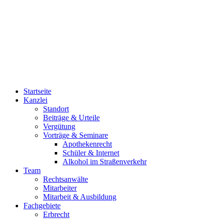
03494/40 12 50
03494/40 12 51
0800/40 12 500
Startseite
Kanzlei
Standort
Beiträge & Urteile
Vergütung
Vorträge & Seminare
Apothekenrecht
Schüler & Internet
Alkohol im Straßenverkehr
Team
Rechtsanwälte
Mitarbeiter
Mitarbeit & Ausbildung
Fachgebiete
Erbrecht