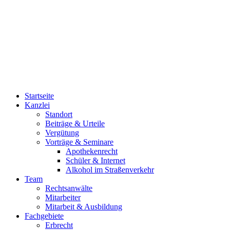
03494/40 12 50
03494/40 12 51
0800/40 12 500
Startseite
Kanzlei
Standort
Beiträge & Urteile
Vergütung
Vorträge & Seminare
Apothekenrecht
Schüler & Internet
Alkohol im Straßenverkehr
Team
Rechtsanwälte
Mitarbeiter
Mitarbeit & Ausbildung
Fachgebiete
Erbrecht