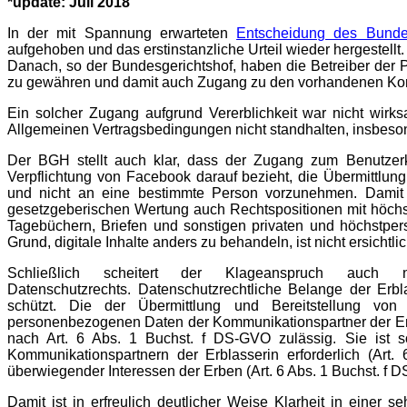
*update: Juli 2018
In der mit Spannung erwarteten
Entscheidung des Bunde
aufgehoben und das erstinstanzliche Urteil wieder hergestellt
Danach, so der Bundesgerichtshof, haben die Betreiber der 
zu gewähren und damit auch Zugang zu den vorhandenen Kom
Ein solcher Zugang aufgrund Vererblichkeit war nicht wi
Allgemeinen Vertragsbedingungen nicht standhalten, insbesond
Der BGH stellt auch klar, dass der Zugang zum Benutzerkon
Verpflichtung von Facebook darauf bezieht, die Übermittlun
und nicht an eine bestimmte Person vorzunehmen. Damit
gesetzgeberischen Wertung auch Rechtspositionen mit höchstp
Tagebüchern, Briefen und sonstigen privaten und höchstpers
Grund, digitale Inhalte anders zu behandeln, ist nicht ersichtlic
Schließlich scheitert der Klageanspruch auch 
Datenschutzrechts. Datenschutzrechtliche Belange der Erbl
schützt. Die der Übermittlung und Bereitstellung von
personenbezogenen Daten der Kommunikationspartner der Erbl
nach Art. 6 Abs. 1 Buchst. f DS-GVO zulässig. Sie ist s
Kommunikationspartnern der Erblasserin erforderlich (Art
überwiegender Interessen der Erben (Art. 6 Abs. 1 Buchst. f 
Damit ist in erfreulich deutlicher Weise Klarheit in einer s