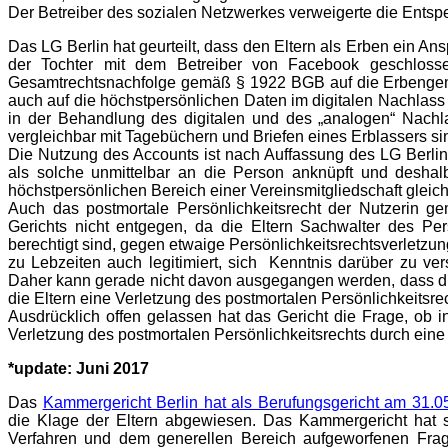
Der Betreiber des sozialen Netzwerkes verweigerte die Entsp
Das LG Berlin hat geurteilt, dass den Eltern als Erben ein A
der Tochter mit dem Betreiber von Facebook geschloss
Gesamtrechtsnachfolge gemäß § 1922 BGB auf die Erbengeme
auch auf die höchstpersönlichen Daten im digitalen Nachlas
in der Behandlung des digitalen und des „analogen“ Nachla
vergleichbar mit Tagebüchern und Briefen eines Erblassers si
Die Nutzung des Accounts ist nach Auffassung des LG Berlin d
als solche unmittelbar an die Person anknüpft und deshalb
höchstpersönlichen Bereich einer Vereinsmitgliedschaft gleic
Auch das postmortale Persönlichkeitsrecht der Nutzerin 
Gerichts nicht entgegen, da die Eltern Sachwalter des Pe
berechtigt sind, gegen etwaige Persönlichkeitsrechtsverletzu
zu Lebzeiten auch legitimiert, sich Kenntnis darüber zu ver
Daher kann gerade nicht davon ausgegangen werden, dass d
die Eltern eine Verletzung des postmortalen Persönlichkeitsr
Ausdrücklich offen gelassen hat das Gericht die Frage, ob i
Verletzung des postmortalen Persönlichkeitsrechts durch ei
*update: Juni 2017
Das
Kammergericht Berlin hat als Berufungsgericht am 31.0
die Klage der Eltern abgewiesen. Das Kammergericht hat 
Verfahren und dem generellen Bereich aufgeworfenen Fra