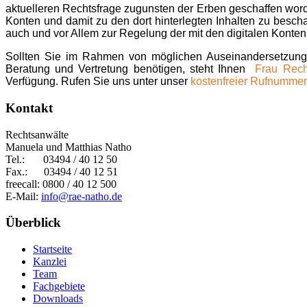
aktuelleren Rechtsfrage zugunsten der Erben geschaffen word
Konten und damit zu den dort hinterlegten Inhalten zu beschaf
auch und vor Allem zur Regelung der mit den digitalen Kon
Sollten Sie im Rahmen von möglichen Auseinandersetzunge
Beratung und Vertretung benötigen, steht Ihnen
Frau Recht
Verfügung. Rufen Sie uns unter unser
kostenfreier Rufnummer
Kontakt
Rechtsanwälte
Manuela und Matthias Natho
Tel.:
03494 / 40 12 50
Fax.: 03494 / 40 12 51
freecall: 0800 / 40 12 500
E-Mail:
info@rae-natho.de
Überblick
Startseite
Kanzlei
Team
Fachgebiete
Downloads