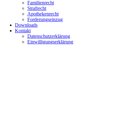
Familienrecht
Strafrecht
Apothekenrecht
Forderungseinzug
Downloads
Kontakt
Datenschutzerklärung
Einwilligungserklärung
Herzlich Willkommen in der
Rechtsanwaltskanzlei Natho 
Wir sind als Fachanwälte für Sie im Familien- und Erbrecht 
Wir freuen uns, Sie in unserer Kanzlei begrüßen
zu dürfen
und hoffen, dass Sie sich gut beraten fühlen.
Rufen Sie uns unter unserer kostenlosen Rufnummer