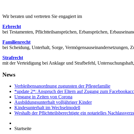
0800 / 40 12 500 an - wir beraten Sie gern!
Wir beraten und vertreten Sie engagiert im
Erbrecht
bei Testamenten, Pflichtteilsansprüchen, Erbansprüchen, Erbausein
Familienrecht
bei Scheidung, Unterhalt, Sorge, Vermögensauseinandersetzungen, Zu
Strafrecht
mit der Verteidigung bei Anklage und Strafbefehl, Untersuchungsha
News
Verbleibensanordnung zugunsten der Pflegefamilie
*update 2*: Anspruch der Eltern auf Zugang zum Facebookacc
Umgang in Zeiten von Corona
Ausbildungsunterhalt volljähriger Kinder
Kindesunterhalt im Wechselmodell
Weshalb der Pflichtteilsberechtigte ein notarielles Nachlassver
Startseite