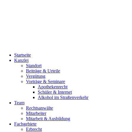
03494/40 12 50
03494/40 12 51
0800/40 12 500
Startseite
Kanzlei
Standort
Beiträge & Urteile
Vergütung
Vorträge & Seminare
Apothekenrecht
Schüler & Internet
Alkohol im Straßenverkehr
Team
Rechtsanwälte
Mitarbeiter
Mitarbeit & Ausbildung
Fachgebiete
Erbrecht