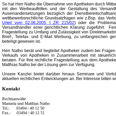
So hat Herr Natho die Übernahme von Apotheken durch Mitbewe
mit den Werbeauftritten und der Gestaltung des Versand
Auseinandersetzungen bezüglich der Dienstbereitschaftsano
wettbewerbsrechtliche Grundsatzfragen wie z.Bsp. das Verbot
Urteil vom 02.06.2005, I ZR 215/02
) oder die Problema
Versandhändler einer gerichtlichen Klärung zugeführt.
Fer
Fragestellung zu Umfang und Zulässigkeit von Direktmarke
Brief-, Telefax- und E-Mail Werbung, zu umfangreichen ger
beteiligt gewesen ist.
Herr Natho berät und begleitet Apotheker zudem bei Fragen
Verkaufs von Apotheken in Zusammenarbeit mit steuerlic
beraten. Für Ihre rechtliche Fragestellung aus dem Apothek
Matthias Natho bei der Lösung gern zur Verfügung.
Unsere Kanzlei bietet darüber hinaus Seminare und Vortr
aktuellen rechtlichen Entwicklungen an. Bei Interesse bitten 
Kontakt
Rechtsanwälte
Manuela und Matthias Natho
Tel.:
03494 / 40 12 50
Fax.: 03494 / 40 12 51