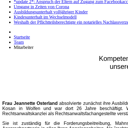
*update 2*: Anspruch der Eltern auf Zugang zum Facebookacc
Umgang in Zeiten von Corona
Ausbildungsunterhalt volljähriger Kinder
Kindesunterhalt im Wechselmodell
Weshalb der Pflichtteilsberechtigte ein notarielles Nachlassver
Startseite
Team
Mitarbeiter
Kompetent
unsere
Frau Jeannette Osterland
absolvierte zunächst ihre Ausbil
Kosan in Wolfen und war dort 26 Jahre beschäftigt. 
Rechtsanwaltskanzlei als Rechtsanwaltsfachangestellte verstä
Sie ist zuständig für die Forderungsbeitreibung, Mah