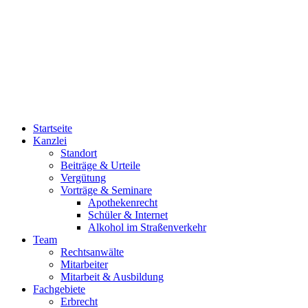
03494/40 12 50
03494/40 12 51
0800/40 12 500
Startseite
Kanzlei
Standort
Beiträge & Urteile
Vergütung
Vorträge & Seminare
Apothekenrecht
Schüler & Internet
Alkohol im Straßenverkehr
Team
Rechtsanwälte
Mitarbeiter
Mitarbeit & Ausbildung
Fachgebiete
Erbrecht