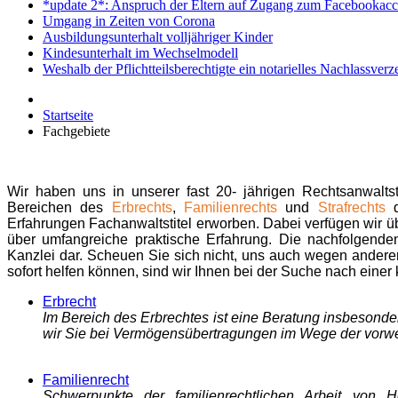
*update 2*: Anspruch der Eltern auf Zugang zum Facebookacc
Umgang in Zeiten von Corona
Ausbildungsunterhalt volljähriger Kinder
Kindesunterhalt im Wechselmodell
Weshalb der Pflichtteilsberechtigte ein notarielles Nachlassver
Startseite
Fachgebiete
Wir haben uns in unserer fast 20- jährigen Rechtsanwaltst
Bereichen des
Erbrechts
,
Familienrechts
und
Strafrechts
Erfahrungen Fachanwaltstitel erworben. Dabei verfügen wir übe
über umfangreiche praktische Erfahrung. Die nachfolgende
Kanzlei dar. Scheuen Sie sich nicht, uns auch wegen anderer 
sofort helfen können, sind wir Ihnen bei der Suche nach einer
Erbrecht
Im Bereich des Erbrechtes ist eine Beratung insbesonde
wir Sie bei Vermögensübertragungen im Wege der vor
Familienrecht
Schwerpunkte der familienrechtlichen Arbeit von H