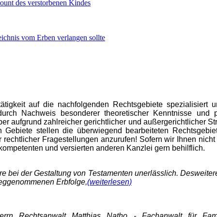
ount des verstorbenen Kindes
zeichnis vom Erben verlangen sollte
ätigkeit auf die nachfolgenden Rechtsgebiete spezialisiert 
durch Nachweis besonderer theoretischer Kenntnisse und p
r aufgrund zahlreicher gerichtlicher und außergerichtlicher St
n Gebiete stellen die überwiegend bearbeiteten Rechtsgebie
rechtlicher Fragestellungen anzurufen! Sofern wir Ihnen nicht 
 kompetenten und versierten anderen Kanzlei gern behilflich.
re bei der Gestaltung von Testamenten unerlässlich. Desweiter
weggenommenen Erbfolge,
(weiterlesen)
errn Rechtsanwalt Matthias Natho - Fachanwalt für Famil