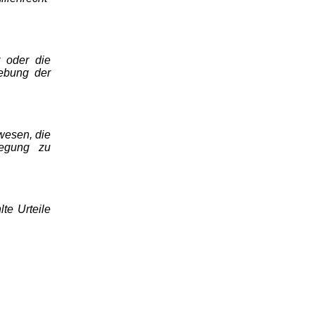
t oder die
hebung der
wesen, die
wegung zu
te Urteile