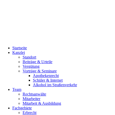
03494/40 12 50
03494/40 12 51
0800/40 12 500
Startseite
Kanzlei
Standort
Beiträge & Urteile
Vergütung
Vorträge & Seminare
Apothekenrecht
Schüler & Internet
Alkohol im Straßenverkehr
Team
Rechtsanwälte
Mitarbeiter
Mitarbeit & Ausbildung
Fachgebiete
Erbrecht