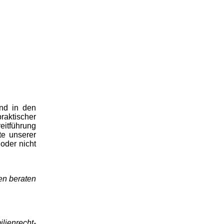
und in den
raktischer
reitführung
te unserer
oder nicht
en beraten
ienrecht-