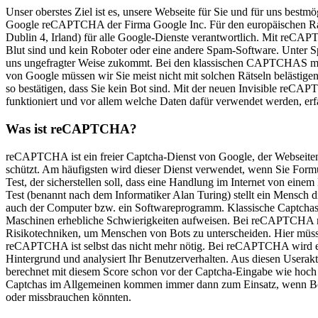
Unser oberstes Ziel ist es, unsere Webseite für Sie und für uns best
Google reCAPTCHA der Firma Google Inc. Für den europäischen Rau
Dublin 4, Irland) für alle Google-Dienste verantwortlich. Mit reCAP
Blut sind und kein Roboter oder eine andere Spam-Software. Unter S
uns ungefragter Weise zukommt. Bei den klassischen CAPTCHAS mus
von Google müssen wir Sie meist nicht mit solchen Rätseln belästigen
so bestätigen, dass Sie kein Bot sind. Mit der neuen Invisible reC
funktioniert und vor allem welche Daten dafür verwendet werden, erf
Was ist reCAPTCHA?
reCAPTCHA ist ein freier Captcha-Dienst von Google, der Webseite
schützt. Am häufigsten wird dieser Dienst verwendet, wenn Sie Formul
Test, der sicherstellen soll, dass eine Handlung im Internet von ei
Test (benannt nach dem Informatiker Alan Turing) stellt ein Mensch
auch der Computer bzw. ein Softwareprogramm. Klassische Captchas ar
Maschinen erhebliche Schwierigkeiten aufweisen. Bei reCAPTCHA mü
Risikotechniken, um Menschen von Bots zu unterscheiden. Hier müsse
reCAPTCHA ist selbst das nicht mehr nötig. Bei reCAPTCHA wird ein
Hintergrund und analysiert Ihr Benutzerverhalten. Aus diesen Usera
berechnet mit diesem Score schon vor der Captcha-Eingabe wie hoch
Captchas im Allgemeinen kommen immer dann zum Einsatz, wenn Bots
oder missbrauchen könnten.