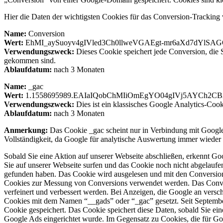
Hier die Daten der wichtigsten Cookies für das Conversion-Tracking
Name:
Conversion
Wert:
EhMI_aySuoyv4gIVled3Ch0llweVGAEgt-mr6aXd7dYlSAG
Verwendungszweck:
Dieses Cookie speichert jede Conversion, die
gekommen sind.
Ablaufdatum:
nach 3 Monaten
Name:
_gac
Wert:
1.1558695989.EAIaIQobChMIiOmEgYO04gIVj5AYCh2
Verwendungszweck:
Dies ist ein klassisches Google Analytics-Coo
Ablaufdatum:
nach 3 Monaten
Anmerkung:
Das Cookie _gac scheint nur in Verbindung mit Google
Vollständigkeit, da Google für analytische Auswertung immer wieder
Sobald Sie eine Aktion auf unserer Webseite abschließen, erkennt G
Sie auf unserer Webseite surfen und das Cookie noch nicht abgelauf
gefunden haben. Das Cookie wird ausgelesen und mit den Conversion
Cookies zur Messung von Conversions verwendet werden. Das Conve
verfeinert und verbessert werden. Bei Anzeigen, die Google an vers
Cookies mit dem Namen “__gads” oder “_gac” gesetzt. Seit Septemb
Cookie gespeichert. Das Cookie speichert diese Daten, sobald Sie ei
Google Ads eingerichtet wurde. Im Gegensatz zu Cookies, die für G